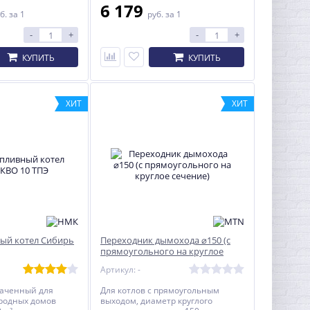
6 179
б.
за 1
руб.
за 1
-
+
-
+
КУПИТЬ
КУПИТЬ
ХИТ
ХИТ
ый котел Сибирь
Переходник дымохода ⌀150 (с
прямоугольного на круглое
сечение)
Артикул: -
наченный для
Для котлов с прямоугольным
родных домов
выходом, диаметр круглого