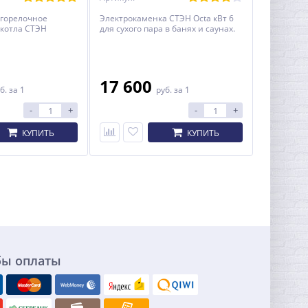
огорелочное
Электрокаменка СТЭН Octa кВт 6
 котла СТЭН
для сухого пара в банях и саунах.
17 600
б.
за 1
руб.
за 1
-
+
-
+
КУПИТЬ
КУПИТЬ
бы оплаты