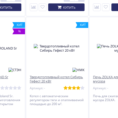
КУПИТЬ
КУПИТЬ
ХИТ
ХИТ
%
ND Sr
Твердотопливный котел Сибирь
Печь ZOLKA дл
Гефест 20 кВт
мусора
Артикул: -
Артикул: -
oland Sr.
Котел с автоматическим
Печь для сжига
риготовления
регулятором тяги и отапливаемой
мусора ZOLKA.
открытом
площадью до 200 м².