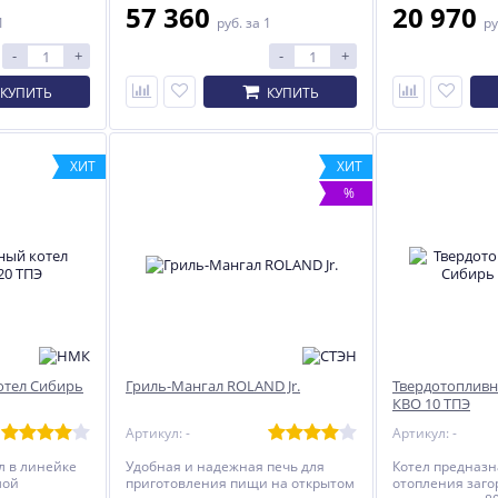
57 360
20 970
1
руб.
за 1
ру
-
+
-
+
КУПИТЬ
КУПИТЬ
ХИТ
ХИТ
%
отел Сибирь
Гриль-Мангал ROLAND Jr.
Твердотопливн
КВО 10 ТПЭ
Артикул: -
Артикул: -
 в линейке
Удобная и надежная печь для
Котел предназ
мой
приготовления пищи на открытом
отопления заго