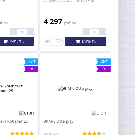
 м².
сечения составляет 150 мм.
4 297
б.
за 1
руб.
за 1
-
+
-
+
КУПИТЬ
КУПИТЬ
ХИТ
ХИТ
%
%
ект Кобальт 25
ЭКМ-6 Octa gray
Артикул: -