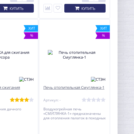
КУПИТЬ
КУПИТЬ
ХИТ
ХИТ
%
%
я сжигания
Печь отопительная Смуглянка-1
Артикул: -
ния дачного
Воздухогрейная печь
«СМУГЛЯНКА-1» предназначены
для отопления палаток в походных
условиях.