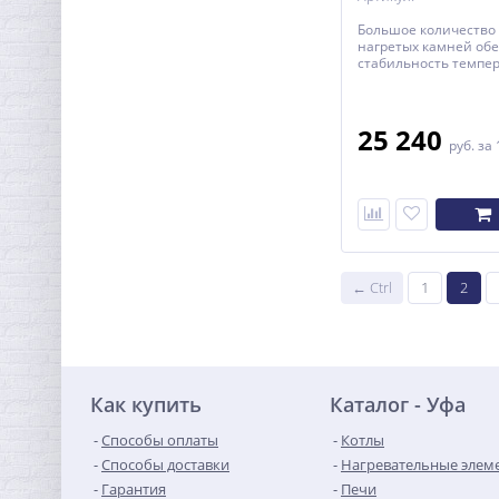
Большое количество
нагретых камней об
стабильность темпер
25 240
руб.
за 
← Ctrl
1
2
Как купить
Каталог - Уфа
Способы оплаты
Котлы
Способы доставки
Нагревательные элем
Гарантия
Печи