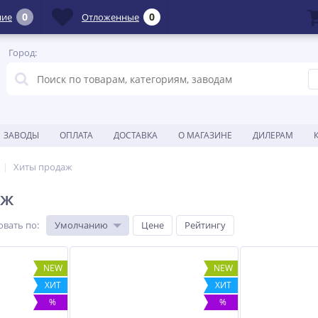
0
0
ние
Отложенные
Город:
ЗАВОДЫ
ОПЛАТА
ДОСТАВКА
О МАГАЗИНЕ
ДИЛЕРАМ
Хиты продаж
аж
овать по
:
Умолчанию
Цене
Рейтингу
NEW
NEW
ХИТ
ХИТ
%
%