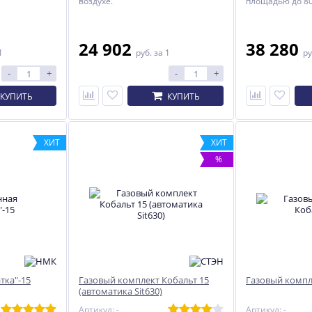
воздухе.
площадью до 80
24 902
38 280
1
руб.
за 1
ру
-
+
-
+
КУПИТЬ
КУПИТЬ
ХИТ
ХИТ
%
тка"-15
Газовый комплект Кобальт 15
Газовый компл
(автоматика Sit630)
Артикул: -
Артикул: -