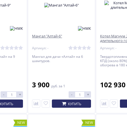
Мангал "Алтай-6"
Котел Магнум 
длительного г
Артикул: -
Артикул: -
тай» на 9
Мангал для дачи «Алтай» на 6
Твердотопливны
шампуров.
КПД (около 80%
обогрева в 180 
3 900
102 93
руб.
за 1
-
+
-
+
КУПИТЬ
КУПИТЬ
NEW
NEW