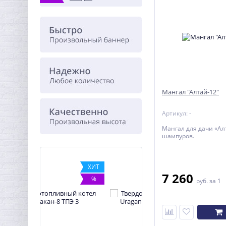
Мангал "Алтай-12"
Артикул: -
Мангал для дачи «Ал
шампуров.
ХИТ
ХИТ
7 260
%
%
руб.
за 1