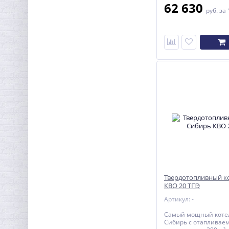
62 630
руб.
за 
Твердотопливный к
КВО 20 ТПЭ
Артикул: -
Самый мощный котел
Сибирь с отапливае