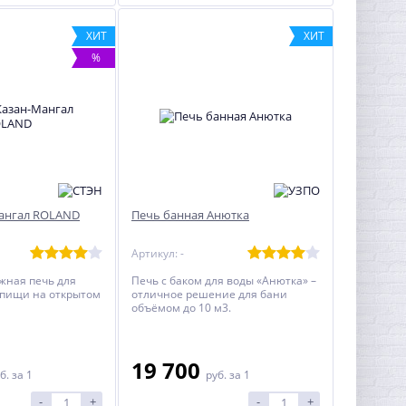
ХИТ
ХИТ
%
Мангал ROLAND
Печь банная Анютка
Артикул: -
жная печь для
Печь с баком для воды «Анютка» –
 пищи на открытом
отличное решение для бани
объёмом до 10 м3.
19 700
б.
за 1
руб.
за 1
-
+
-
+