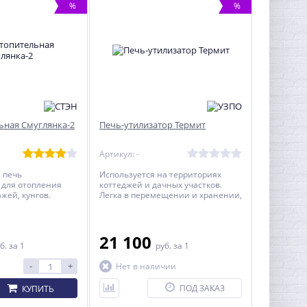
%
%
ьная Смуглянка-2
Печь-утилизатор Термит
Артикул: -
 печь
Используется на территориях
 для отопления
коттеджей и дачных участков.
жей, кунгов.
Легка в перемещении и хранении,
снабжена колесами повышенной
нагрузки.
21 100
б.
за 1
руб.
за 1
-
+
Нет в наличии
ПОД ЗАКАЗ
КУПИТЬ