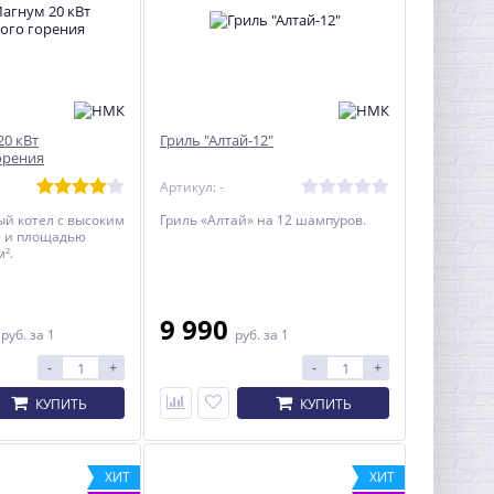
20 кВт
Гриль "Алтай-12"
орения
Артикул: -
й котел с высоким
Гриль «Алтай» на 12 шампуров.
) и площадью
м².
0
9 990
руб.
за 1
руб.
за 1
-
+
-
+
КУПИТЬ
КУПИТЬ
ХИТ
ХИТ