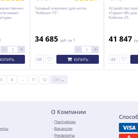
 качественно
Газовый комплект для котла
Устройство газ
еспечивает
"Кобальт-15".
«Гарант-М» для
атуры.
Кобальт 25.
34 685
41 847
1
руб.
за 1
ру
-
+
-
+
КУПИТЬ
КУПИТЬ
3
4
...
11
12
Ctrl →
О Компании
Спосо
Партнёрам
енты
Вакансии
Реквизиты