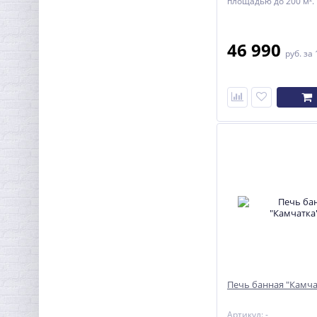
площадью до 200 м².
46 990
руб.
за 
Печь банная "Камча
Артикул: -