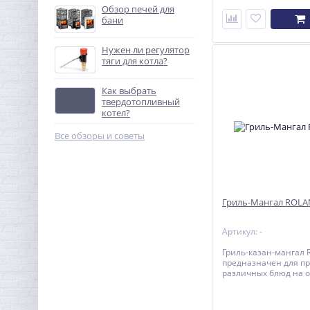
Обзор печей для
бани
Нужен ли регулятор
тяги для котла?
Как выбрать
твердотопливный
котел?
Все обзоры и советы
Гриль-Мангал ROLA
Артикул: -
Гриль-казан-мангал R
предназначен для п
различных блюд на 
воздухе.