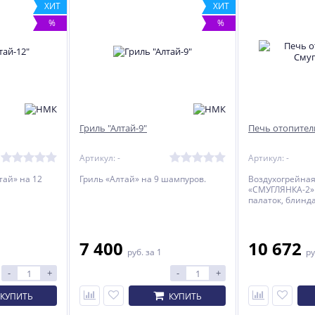
ХИТ
ХИТ
%
%
Гриль "Алтай-9"
Печь отопител
Артикул: -
Артикул: -
тай» на 12
Гриль «Алтай» на 9 шампуров.
Воздухогрейная
«СМУГЛЯНКА-2»
палаток, блинда
ХИТ
NEW
%
7 400
10 672
%
ХИТ
руб.
за 1
ру
%
-
+
-
+
КУПИТЬ
КУПИТЬ