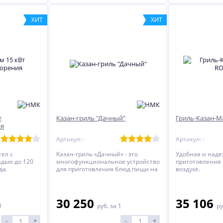
ХИТ
ХИТ
Мангал "Алтай-12"
Гриль-барбекю "Дачный"
7 260
19 810
руб.
руб.
т
Казан-гриль "Дачный"
Гриль-Казан-
ия
Артикул: -
Артикул: -
ел с
Казан-гриль «Дачный» - это
Удобная и наде
дью до 120
многофункциональное устройство
приготовления
да.
для приготовления блюд пищи на
воздухе.
свежем воздухе на загородных
участках. Различные мясные,
рыбные, овощные и другие блюда
можно приготовить в режиме
30 250
35 106
1
руб.
за 1
ру
барбекю (крышка закрыта) или
гриль (при открытой крышке).
-
+
-
+