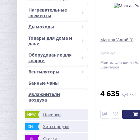
Нагревательные
элементы
Дымоходы
Товары для дома и
Мангал "Алтай-9"
дачи
Артикул: -
Оборудование для
сварки
Мангал для дачи «Ал
шампуров.
Вентиляторы
Банные чаны
4 635
Увлажнители
руб.
за 1
воздуха
NEW
Новинки
ХИТ
Хиты продаж
%
Скидки