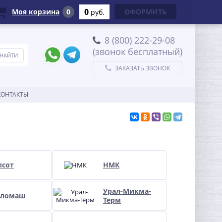
0
Моя корзина
0
ОФОРМИТЬ
руб.
8 (800) 222-29-08
(звонок бесплатный)
ЗАКАЗАТЬ ЗВОНОК
КОНТАКТЫ
лсот
НМК
Урал-Микма-
пломаш
Терм