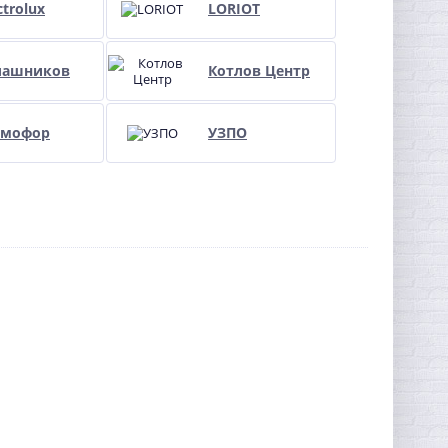
ctrolux
LORIOT
лашников
Котлов Центр
рмофор
УЗПО