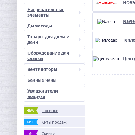
НОВЭ
Нагревательные
элементы
Navie
Дымоходы
Товары для дома и
Тепл
дачи
Оборудование для
сварки
Цент
Вентиляторы
Банные чаны
Увлажнители
воздуха
NEW
Новинки
ХИТ
Хиты продаж
%
Скидки