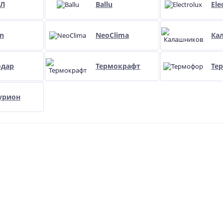
Л
Ballu
Ele
n
NeoClima
Ка
одар
Термокрафт
Те
урион