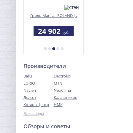
вления
Гриль-Мангал ROLAND Jr.
Мангал "Алтай-12"
03
9
24 902
7 260
руб.
руб.
руб.
Производители
Ballu
Electrolux
LORIOT
MTN
Navien
NeoClima
Делсот
Калашников
Котлов Центр
НМК
Все заводы
Обзоры и советы