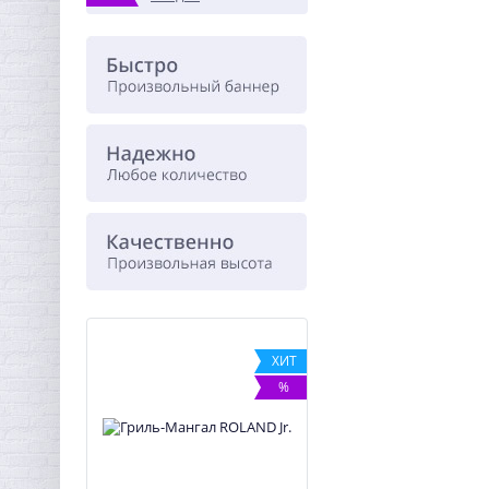
ХИТ
ХИТ
%
%