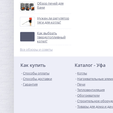
Обзор печей для
бани
Нужен ли регулятор
тяги для котла?
Как выбрать
твердотопливный
котел?
Все обзоры и советы
Как купить
Каталог - Уфа
Способы оплаты
Котлы
Способы доставки
Нагревательные элем
Гарантия
Печи
Тепловентиляция
Обогреватели
Строительное оборуд
Товары для дома и да