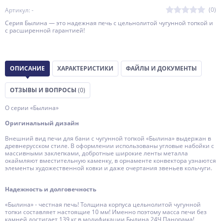
(0)
Артикул: -
Серия Былина — это надежная печь с цельнолитой чугунной топкой и
с расширенной гарантией!
ОПИСАНИЕ
ХАРАКТЕРИСТИКИ
ФАЙЛЫ И ДОКУМЕНТЫ
ОТЗЫВЫ И ВОПРОСЫ
(0)
О серии «Былина»
Оригинальный дизайн
Внешний вид печи для бани с чугунной топкой «Былина» выдержан в
древнерусском стиле. В оформлении использованы угловые набойки с
массивными заклепками, добротные широкие ленты металла
окаймляют вместительную каменку, в орнаменте конвектора узнаются
элементы художественной ковки и даже очертания звеньев кольчуги.
Надежность и долговечность
«Былина» - честная печь! Толщина корпуса цельнолитой чугунной
топки составляет настоящие 10 мм! Именно поэтому масса печи без
камней достигает 139 кг в модификации Былина 24Ч Панорама!