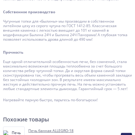
Собственное производство
Чугунные топки для «Былины» мы производим в собственном
литейном цеху из серого чугуна по ГОСТ 1412-85. Классическая
внешняя каменка с легкостью вмещает до 101 кг камней в
модификации Былина 24Ч и Былина 24Ч Панорама! А глубокая топка
позволяет использовать дрова длиной до 490 мм!
Прочность
Еще одной отличительной особенностью печи, без сомнений, стала
максимально возможная площадь теплообмена за счет большого
количества ребер чугунной топки. Да и округлая форма самой топки
сконструирована так, чтобы прогревать весь объем каменной закладки
без застойных «холодных» зон. В результате имеем максимально
жесткую и действительно прочную печь. На печь можно установить
любые стандартные элементы дымохода. Гарантийный срок — 5 лет!
Нагревайте парную быстро, парьтесь по-богатырски!
Похожие товары
Печь банная ALLEGRO-18