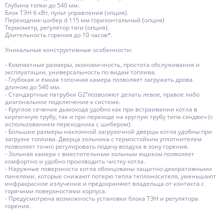
Глубина топки до 540 мм.
Блок ТЭН 6 кВт, пульт управления (опция).
Переходник-шибер d 115 мм горизонтальный (опция)
Термометр, регулятор тяги (опция).
Длительность горения до 10 часов*.
Уникальные конструктивные особенности:
- Компактные размеры, экономичность, простота обслуживания и
эксплуатации, универсальность по видам топлива.
- Глубокая и ёмкая топочная камера позволяет загружать дрова
длиною до 540 мм.
- Стандартные патрубки G2’’позволяют делать левое, правое либо
диагональное подключение к системе.
- Круглое сечение дымохода удобно как при встраивании котла в
кирпичную трубу, так и при переходе на круглую трубу типа сэндвич (с
использованием переходника с шибером).
- Большие размеры наклонной загрузочной дверцы котла удобны при
загрузке топлива. Дверца зольника с термостойким уплотнителем
позволяет точно регулировать подачу воздуха в зону горения.
- Зольная камера с вместительным зольным ящиком позволяет
комфортно и удобно производить чистку котла.
- Наружные поверхности котла облицованы защитно-декоративными
панелями, которые снижают потерю тепла теплоносителя, уменьшают
инфракрасное излучение и предохраняют владельца от контакта с
горячими поверхностями корпуса.
- Предусмотрена возможность установки блока ТЭН и регулятора
горения.