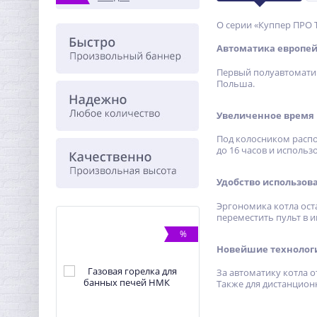
О серии «Куппер ПРО 
Автоматика европей
Первый полуавтоматич
Польша.
Увеличенное время 
Под колосником распо
до 16 часов и использ
Удобство использов
Эргономика котла оста
переместить пульт в 
%
%
Новейшие технолог
За автоматику котла 
Также для дистанцион