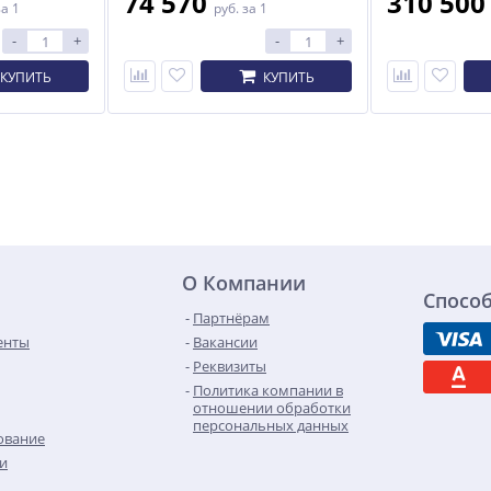
74 570
310 50
за 1
руб.
за 1
-
+
-
+
КУПИТЬ
КУПИТЬ
О Компании
Спосо
Партнёрам
енты
Вакансии
Реквизиты
Политика компании в
отношении обработки
персональных данных
ование
чи