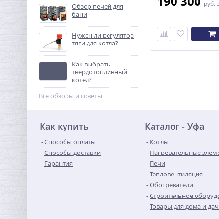
190 300
руб.
Обзор печей для
бани
Нужен ли регулятор
тяги для котла?
Как выбрать
твердотопливный
котел?
Все обзоры и советы
Как купить
Каталог - Уфа
Способы оплаты
Котлы
Способы доставки
Нагревательные элем
Гарантия
Печи
Тепловентиляция
Обогреватели
Строительное оборуд
Товары для дома и да