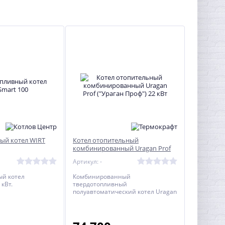
ый котел WIRT
Котел отопительный
комбинированный Uragan Prof
("Ураган Проф") 22 кВт
Артикул: -
ый котел
Комбинированный
кВт.
твердотопливный
полуавтоматический котел Uragan
ProF 22 кВт