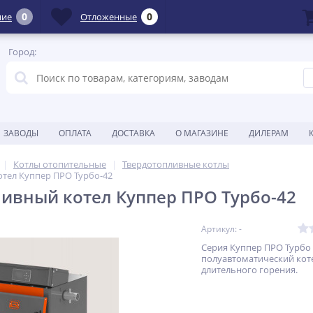
0
0
ние
Отложенные
Город:
ЗАВОДЫ
ОПЛАТА
ДОСТАВКА
О МАГАЗИНЕ
ДИЛЕРАМ
Котлы отопительные
Твердотопливные котлы
тел Куппер ПРО Турбо-42
ивный котел Куппер ПРО Турбо-42
Артикул: -
Серия Куппер ПРО Турбо
полуавтоматический кот
длительного горения.