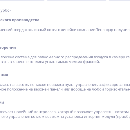
Турбо»
ского производства
еский твердотопливный котел в линейке компании Теплодар получил
горения
ложена система для равномерного распределения воздуха в камеру сг
овать в качестве топлива уголь самых мелких фракций.
ания
лась на высоте, но также появился пульт управления, зафиксированны
иное положение на верхней панели или вообще на любой горизонтальн
ХИТ
%
%
ии
%
отвечает новейший контроллер, который позволяет управлять насосом
ного управления котлом возможна установка интернет модуля (приобр