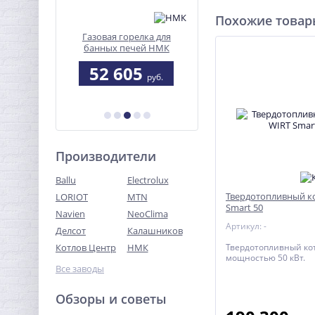
Похожие това
лка для
ЭКМ-9 Octa gray
Твердотопливный кот
ей НМК
Каракан-8 ТПЭ 3
5
24 247
29 677
руб.
руб.
руб.
Производители
Ballu
Electrolux
Твердотопливный к
LORIOT
MTN
Smart 50
Navien
NeoClima
Артикул: -
Делсот
Калашников
Котлов Центр
НМК
Твердотопливный ко
мощностью 50 кВт.
Все заводы
Обзоры и советы