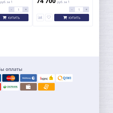
0
74 700
руб.
за 1
руб.
за 1
-
+
-
+
КУПИТЬ
КУПИТЬ
бы оплаты