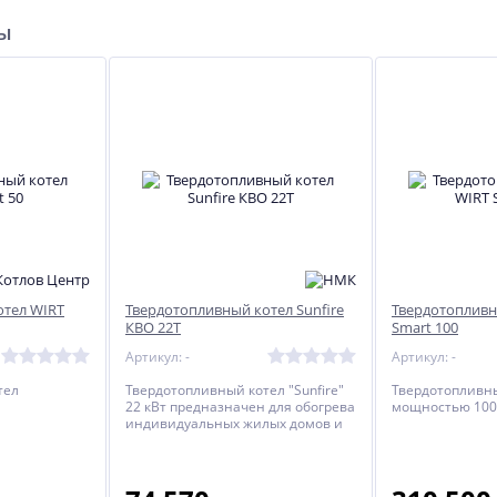
ры
ел
Электрокаменка ЭКМ-18
Гриль-барбекю "Дачный"
24 764
19 810
руб.
руб.
отел WIRT
Твердотопливный котел Sunfire
Твердотопливн
КВО 22Т
Smart 100
Артикул: -
Артикул: -
тел
Твердотопливный котел "Sunfire"
Твердотопливн
22 кВт предназначен для обогрева
мощностью 100 
индивидуальных жилых домов и
зданий общей площадью до 200
м2, оборудованных системами
водяного отопления с
принудительной циркуляцией.