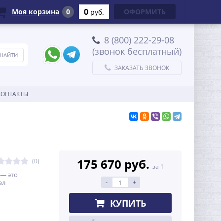
0
Моя корзина
0
ОФОРМИТЬ
руб.
8 (800) 222-29-08
(звонок бесплатный)
ЗАКАЗАТЬ ЗВОНОК
КОНТАКТЫ
175 670 руб.
(0)
за 1
 — это
-
+
ел
КУПИТЬ