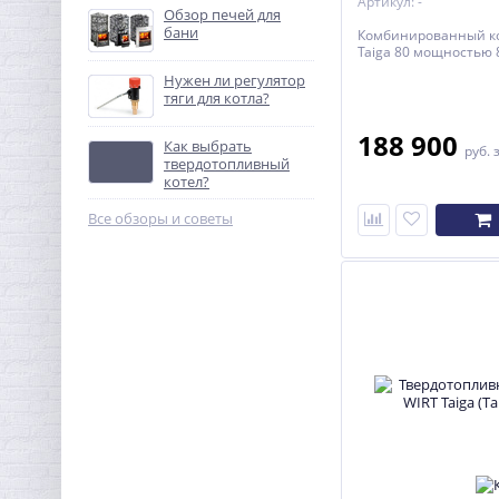
Артикул: -
Обзор печей для
бани
Комбинированный ко
Taiga 80 мощностью 8
Нужен ли регулятор
тяги для котла?
188 900
Как выбрать
руб.
твердотопливный
котел?
Все обзоры и советы