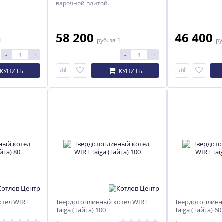
варочной плитой.
Печь для дома Сибирь
Очаг "Садовый"
58 200
БВ-180
разборный
46 400
1
руб.
за 1
ру
34 830
10 570
-
+
руб.
-
+
руб.
КУПИТЬ
КУПИТЬ
отел WIRT
Твердотопливный котел WIRT
Твердотопливн
Taiga (Тайга) 100
Taiga (Тайга) 60