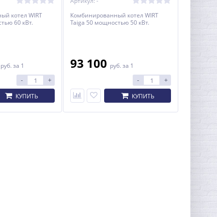
Артикул: -
ый котел WIRT
Комбинированный котел WIRT
тью 60 кВт.
Taiga 50 мощностью 50 кВт.
0
93 100
руб.
за 1
руб.
за 1
-
+
-
+
КУПИТЬ
КУПИТЬ