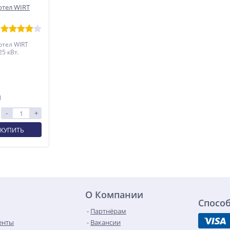
отел WIRT
тел WIRT
5 кВт.
1
-
+
КУПИТЬ
О Компании
Спосо
Партнёрам
енты
Вакансии