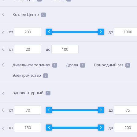
Котлов Центр
9
от
до
от
до
Дизельное топливо
Дрова
Природный газ
6
5
6
Электричество
6
одноконтурный
1
от
до
от
до