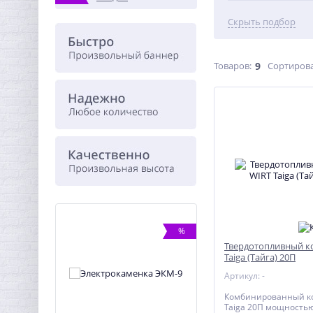
Скрыть подбор
Товаров:
9
Сортирова
%
ХИТ
Твердотопливный к
%
Taiga (Тайга) 20П
Артикул: -
Комбинированный ко
Taiga 20П мощностью 