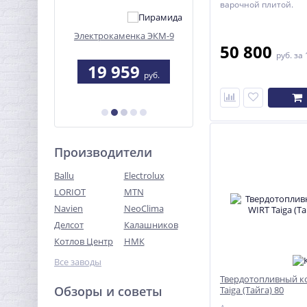
варочной плитой.
ка ЭКМ-9
Газовый комплект Кобальт
Очаг "Природа"
15 (автоматика Sit630)
50 800
руб.
за 
9
34 685
18 530
руб.
руб.
руб.
Производители
Ballu
Electrolux
LORIOT
MTN
Navien
NeoClima
Делсот
Калашников
Котлов Центр
НМК
Все заводы
Твердотопливный к
Обзоры и советы
Taiga (Тайга) 80