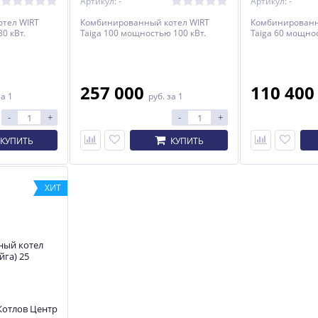
Артикул: -
Артикул: -
тел WIRT
Комбинированный котел WIRT
Комбинированн
0 кВт.
Taiga 100 мощностью 100 кВт.
Taiga 60 мощнос
257 000
110 40
за 1
руб.
за 1
-
+
-
+
КУПИТЬ
КУПИТЬ
ХИТ