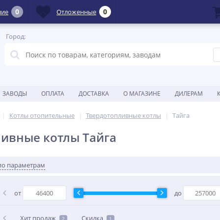
0
0
ние
Отложенные
Город:
ЗАВОДЫ
ОПЛАТА
ДОСТАВКА
О МАГАЗИНЕ
ДИЛЕРАМ
Котлы отопительные
Твердотопливные котлы
Тайга
ивные котлы Тайга
по параметрам
от
до
Хит продаж
Скидка
2
1