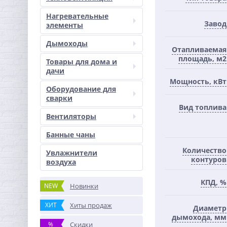
Нагревательные
Завод
элементы
Дымоходы
Отапливаемая
площадь, м2
Товары для дома и
дачи
Мощность, кВт
Оборудование для
сварки
Вид топлива
Вентиляторы
Банные чаны
Количество
Увлажнители
контуров
воздуха
КПД, %
NEW
Новинки
ХИТ
Хиты продаж
Диаметр
дымохода, мм
%
Скидки