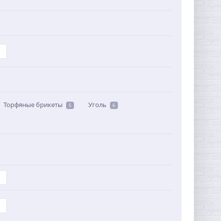
Торфяные брикеты
Уголь
5
6