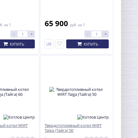
65 900
б.
за 1
руб.
за 1
-
+
-
+
КУПИТЬ
КУПИТЬ
ый котел WIRT
Твердотопливный котел WIRT
Taiga (Тайга) 50