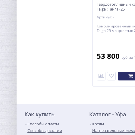
Твердотопливный к
Taiga (Тайга) 25
Артикул: -
Комбинированный ко
Taiga 25 мощностью 2
53 800
руб.
за 
Как купить
Каталог - Уфа
Способы оплаты
Котлы
Способы доставки
Нагревательные элем